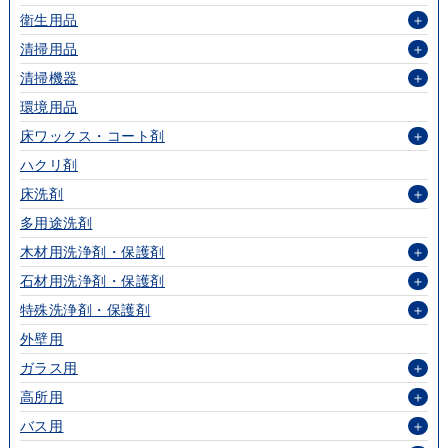
衛生用品
＋
清掃用品
＋
清掃機器
＋
環境用品
床ワックス・コート剤
＋
ハクリ剤
床洗剤
＋
多用途洗剤
木材用洗浄剤・保護剤
＋
石材用洗浄剤・保護剤
＋
特殊洗浄剤・保護剤
＋
外壁用
ガラス用
＋
高所用
＋
バス用
＋