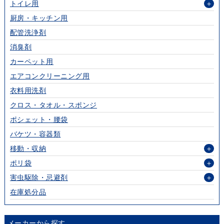
トイレ用
＋
厨房・キッチン用
配管洗浄剤
消臭剤
カーペット用
エアコンクリーニング用
衣料用洗剤
クロス・タオル・スポンジ
ポシェット・腰袋
バケツ・容器類
移動・収納
＋
ポリ袋
＋
害虫駆除・忌避剤
＋
在庫処分品
メーカーから探す