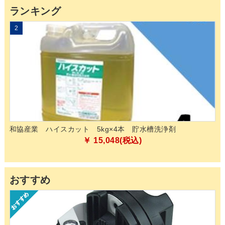
ランキング
2
3
和協産業 ハイスカット 5kg×4本 貯水槽洗浄剤
山
03
￥ 15,048(税込)
おすすめ