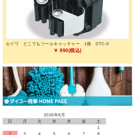
的除
セイワ どこでもツールキャッチャー 1個 DTC-0
ペ
化
￥ 990(税込)
2026年8月
日
月
火
水
木
金
土
1
2
3
4
5
6
7
8