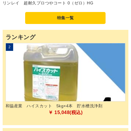
リンレイ 超耐久プロつやコート 0（ゼロ）HG
特集一覧
ランキング
2
3
和協産業 ハイスカット 5kg×4本 貯水槽洗浄剤
山
03
￥ 15,048(税込)