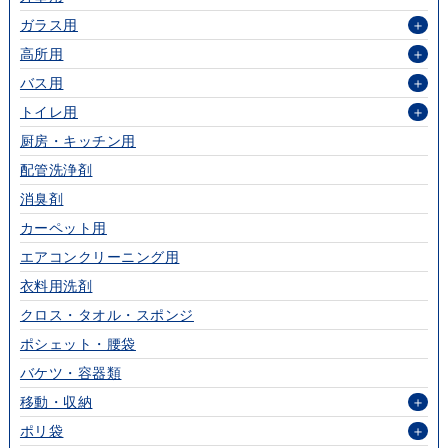
ガラス用
＋
高所用
＋
バス用
＋
トイレ用
＋
厨房・キッチン用
配管洗浄剤
消臭剤
カーペット用
エアコンクリーニング用
衣料用洗剤
クロス・タオル・スポンジ
ポシェット・腰袋
バケツ・容器類
移動・収納
＋
ポリ袋
＋