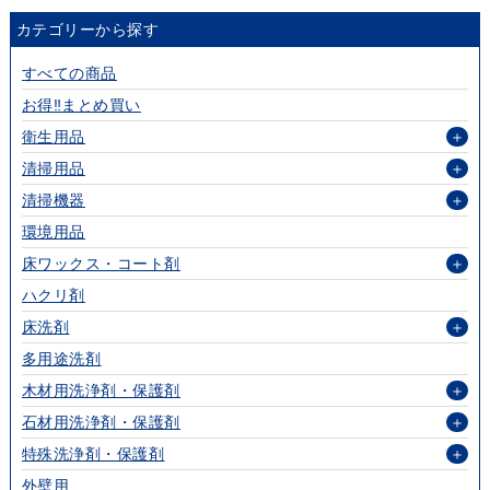
カテゴリーから探す
すべての商品
お得‼まとめ買い
衛生用品
＋
清掃用品
＋
清掃機器
＋
環境用品
床ワックス・コート剤
＋
ハクリ剤
床洗剤
＋
多用途洗剤
木材用洗浄剤・保護剤
＋
石材用洗浄剤・保護剤
＋
特殊洗浄剤・保護剤
＋
外壁用