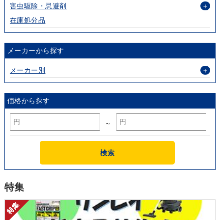
害虫駆除・忌避剤
＋
在庫処分品
メーカーから探す
メーカー別
＋
価格から探す
～
検索
特集